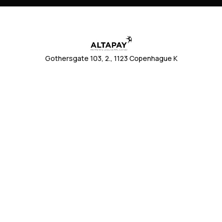
Gothersgate 103, 2., 1123 Copenhague K
+45 70 20 00 56
info@altapay.com
Accueil
En ligne
En magasin
Commerce unifié
FAQ
Tarification
Développeurs
À propos de nous
Nous contacter